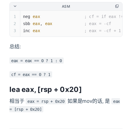
ASM
neg 
eax
                  ; cf = if eax != 0 
sbb 
eax
, 
eax
             ; eax = -cf
inc 
eax
                  ; eax = -cf + 1
总结:
eax = eax == 0 ? 1 : 0
cf = eax == 0 ? 1
lea eax, [rsp + 0x20]
相当于
如果是mov的话, 是
eax = rsp + 0x20
eax
= [rsp + 0x20]